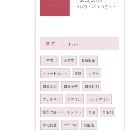
うねり・パサつき・ツヤの減少…それ“エイジング毛”かも？今すぐできる髪質改善ケア
タグ
Tags
二子玉川
美容室
髪質改善
トリートメント
東京
カラー
白髪染め
白髪予防
白髪抑制
アレルギー
ジアミン
ノンジアミン
髪質改善トリートメント
育毛
育毛剤
育毛促進
せたPay
加盟店