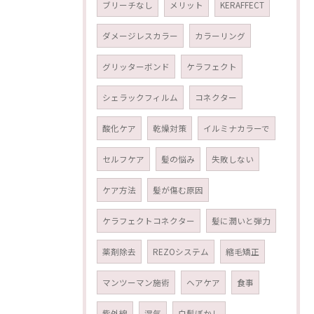
ブリーチなし
メリット
KERAFFECT
ダメージレスカラー
カラーリング
グリッターボンド
ケラフェクト
シェラックフィルム
コネクター
酸化ケア
乾燥対策
イルミナカラーで
セルフケア
髪の悩み
失敗しない
ケア方法
髪が傷む原因
ケラフェクトコネクター
髪に潤いと弾力
薬剤除去
REZOシステム
縮毛矯正
マンツーマン施術
ヘアケア
食事
紫外線
湿気
白髪ぼかし