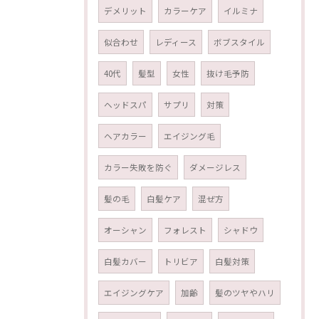
デメリット
カラーケア
イルミナ
似合わせ
レディース
ボブスタイル
40代
髪型
女性
抜け毛予防
ヘッドスパ
サプリ
対策
ヘアカラー
エイジング毛
カラー失敗を防ぐ
ダメージレス
髪の毛
白髪ケア
混ぜ方
オーシャン
フォレスト
シャドウ
白髪カバー
トリビア
白髪対策
エイジングケア
加齢
髪のツヤやハリ