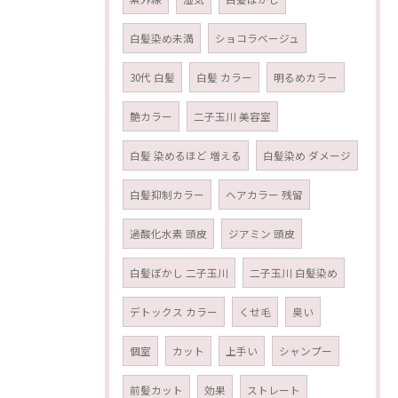
白髪染め未満
ショコラベージュ
30代 白髪
白髪 カラー
明るめカラー
艶カラー
二子玉川 美容室
白髪 染めるほど 増える
白髪染め ダメージ
白髪抑制カラー
ヘアカラー 残留
過酸化水素 頭皮
ジアミン 頭皮
白髪ぼかし 二子玉川
二子玉川 白髪染め
デトックス カラー
くせ毛
臭い
個室
カット
上手い
シャンプー
前髪カット
効果
ストレート